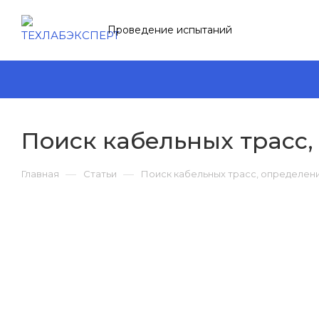
Проведение испытаний
Поиск кабельных трасс
—
—
Главная
Статьи
Поиск кабельных трасс, определен
179