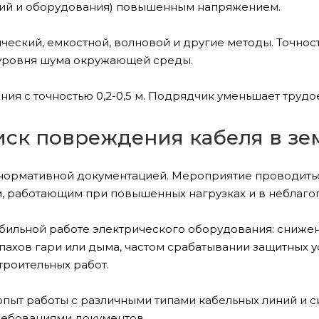
иний и оборудования) повышенным напряжением.
ический, емкостной, волновой и другие методы. Точно
 и уровня шума окружающей среды.
я с точностью 0,2-0,5 м. Подрядчик уменьшает трудо
иск повреждения кабеля в зе
нормативной документацией. Мероприятие проводитьс
, работающим при повышенных нагрузках и в неблагоп
бильной работе электрического оборудования: снижен
пахов гари или дыма, частом срабатывании защитных у
троительных работ.
пыт работы с различными типами кабельных линий и с
требованиями документов.