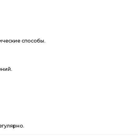
ические способы.
ений.
егулярно.