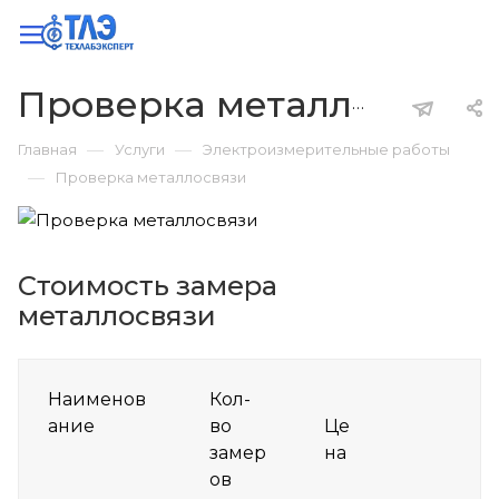
Проверка металлосвязи
—
—
Главная
Услуги
Электроизмерительные работы
—
Проверка металлосвязи
Стоимость замера
металлосвязи
Наименов
Кол-
ание
во
Це
замер
на
ов