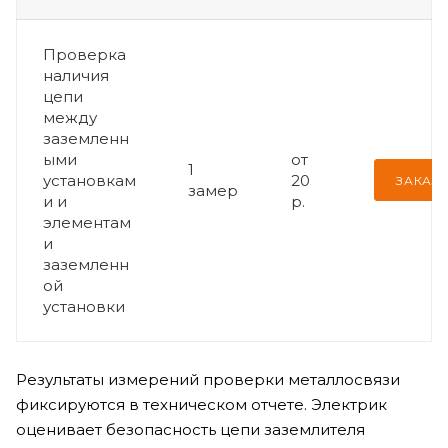
Проверка
наличия
цепи
между
заземленн
ыми
от
1
установкам
20
ЗАКАЗА
замер
и и
р.
элементам
и
заземленн
ой
установки
Результаты измерений проверки металлосвязи
фиксируются в техническом отчете. Электрик
оценивает безопасность цепи заземлителя