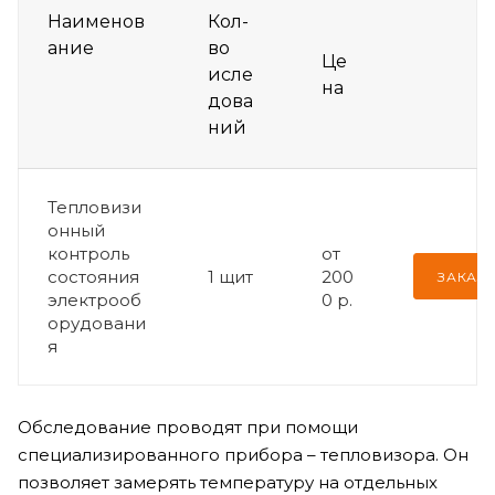
Наименов
Кол-
ание
во
Це
исле
на
дова
ний
Тепловизи
онный
контроль
от
состояния
1 щит
200
ЗАКАЗА
электрооб
0 р.
орудовани
я
Обследование проводят при помощи
специализированного прибора – тепловизора. Он
позволяет замерять температуру на отдельных