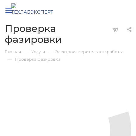
Проверка
фазировки
—
—
Главная
Услуги
Электроизмерительные работы
—
Проверка фазировки